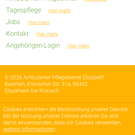
Tagespflege
Hier mehr
Jobs
Hier mehr
Kontakt
Hier mehr
Angehörigen-Login
Hier mehr
© 2026 Ambulanter Pflegedienst Elisabeth
Baierlein, Kronacher Str. 31a, 96342
Stockheim bei Kronach
Cookies erleichtern die Bereitstellung unserer Dienste.
Mit der Nutzung unserer Dienste erklären Sie sich
damit einverstanden, dass wir Cookies verwenden.
weitere Informationen