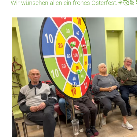
Wir wünschen allen ein frohes Osterfest.☀🥰🐰