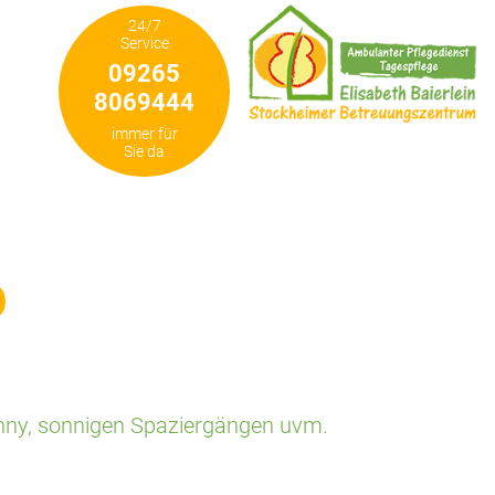
24/7
Service
09265
8069444
immer für
Sie da
6
onny, sonnigen Spaziergängen uvm.