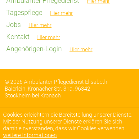
Ambulanter Pflegedienst
Hier mehr
Tagespflege
Hier mehr
Jobs
Hier mehr
Kontakt
Hier mehr
Angehörigen-Login
Hier mehr
© 2026 Ambulanter Pflegedienst Elisabeth
Baierlein, Kronacher Str. 31a, 96342
Stockheim bei Kronach
Cookies erleichtern die Bereitstellung unserer Dienste.
Mit der Nutzung unserer Dienste erklären Sie sich
damit einverstanden, dass wir Cookies verwenden.
weitere Informationen