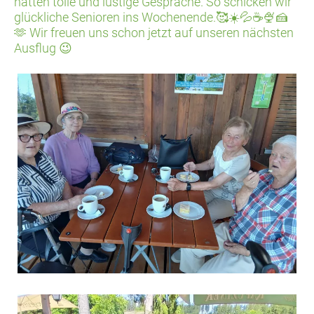
hatten tolle und lustige Gespräche. So schicken wir
glückliche Senioren ins Wochenende.🥰☀️💦☕🍨🍰
🫶 Wir freuen uns schon jetzt auf unseren nächsten
Ausflug 😉